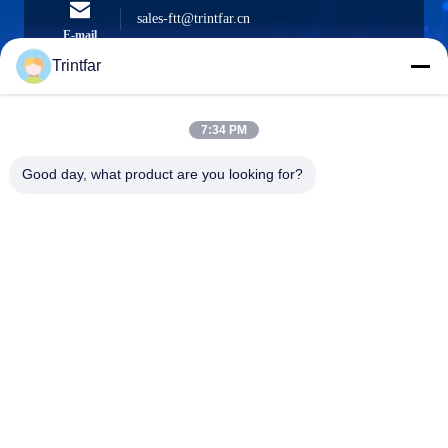
sales-ftt@trintfar.cn
E-mail
Trintfar
7:34 PM
0086- 15216883036
Téléphone
Good day, what product are you looking for?
Shanghai Trintfar Intelligent Equipment Co.,
Ltd.
French