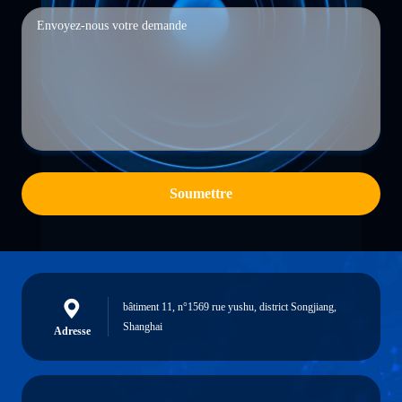
Soumettre
bâtiment 11, n°1569 rue yushu, district Songjiang,
Shanghai
Adresse