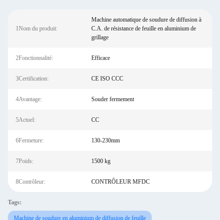
Machine automatique de soudure de diffusion à
1Nom du produit:
C.A. de résistance de feuille en aluminium de
grillage
2Fonctionnalité:
Efficace
3Certification:
CE ISO CCC
4Avantage:
Souder fermement
5Actuel:
CC
6Fermeture:
130-230mm
7Poids:
1500 kg
8Contrôleur:
CONTRÔLEUR MFDC
Tags:
Machine de soudure en aluminium de diffusion de feuille