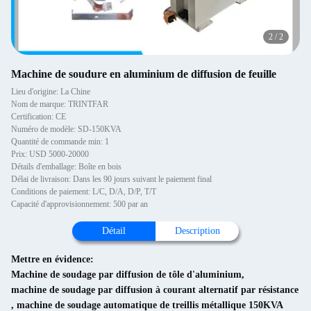
2
/
2
Machine de soudure en aluminium de diffusion de feuille
Lieu d'origine: La Chine
Nom de marque: TRINTFAR
Certification: CE
Numéro de modèle: SD-150KVA
Quantité de commande min: 1
Prix: USD 5000-20000
Détails d'emballage: Boîte en bois
Délai de livraison: Dans les 90 jours suivant le paiement final
Conditions de paiement: L/C, D/A, D/P, T/T
Capacité d'approvisionnement: 500 par an
Détail
Description
Mettre en évidence:
Machine de soudage par diffusion de tôle d'aluminium
,
machine de soudage par diffusion à courant alternatif par résistance
,
machine de soudage automatique de treillis métallique 150KVA