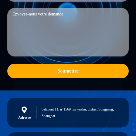
Soumettre
bâtiment 11, n°1569 rue yushu, district Songjiang,
Shanghai
Adresse