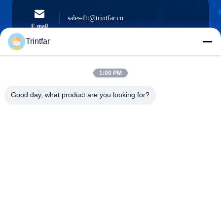
sales-ftt@trintfar.cn
E-mail
Trintfar
1:00 PM
0086- 15216883036
Téléphone
Good day, what product are you looking for?
Shanghai Trintfar Intelligent Equipment Co.,
Ltd.