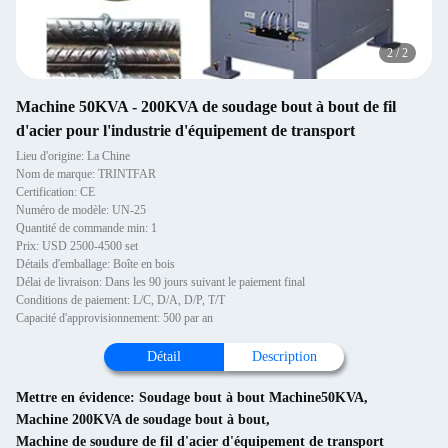
2
/
2
Machine 50KVA - 200KVA de soudage bout à bout de fil
d'acier pour l'industrie d'équipement de transport
Lieu d'origine: La Chine
Nom de marque: TRINTFAR
Certification: CE
Numéro de modèle: UN-25
Quantité de commande min: 1
Prix: USD 2500-4500 set
Détails d'emballage: Boîte en bois
Délai de livraison: Dans les 90 jours suivant le paiement final
Conditions de paiement: L/C, D/A, D/P, T/T
Capacité d'approvisionnement: 500 par an
Détail
Description
Mettre en évidence:
Soudage bout à bout Machine50KVA
,
Machine 200KVA de soudage bout à bout
,
Machine de soudure de fil d'acier d'équipement de transport