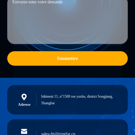
Soumettre
bâtiment 11, n°1569 rue yushu, district Songjiang,
Shanghai
Adresse
sales-ftt@trintfar.cn