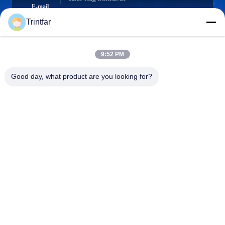
E-mail
Trintfar
9:52 PM
0086- 15216883036
Téléphone
Good day, what product are you looking for?
Shanghai Trintfar Intelligent Equipment Co.,
Ltd.
Shanghai Trintfar Intelligent Equipment Co., Ltd.