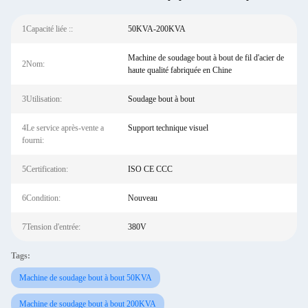
1Capacité liée ::
50KVA-200KVA
Machine de soudage bout à bout de fil d'acier de
2Nom:
haute qualité fabriquée en Chine
3Utilisation:
Soudage bout à bout
4Le service après-vente a
Support technique visuel
fourni:
5Certification:
ISO CE CCC
6Condition:
Nouveau
7Tension d'entrée:
380V
Tags:
Machine de soudage bout à bout 50KVA
Machine de soudage bout à bout 200KVA