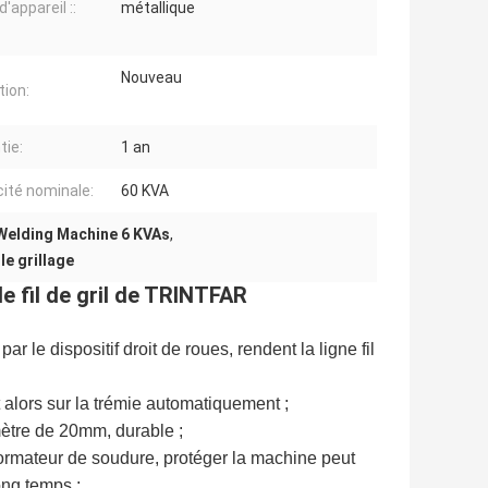
'appareil ::
métallique
Nouveau
tion:
tie:
1 an
ité nominale:
60 KVA
 Welding Machine 6 KVAs
,
e grillage
 fil de gril de TRINTFAR
ar le dispositif droit de roues, rendent la ligne fil
nt alors sur la trémie automatiquement ;
mètre de 20mm, durable ;
sformateur de soudure, protéger la machine peut
ong temps ;