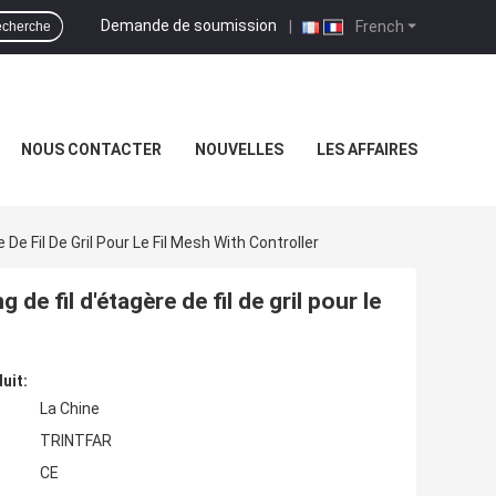
Demande de soumission
|
French
cherche
NOUS CONTACTER
NOUVELLES
LES AFFAIRES
e Fil De Gril Pour Le Fil Mesh With Controller
 fil d'étagère de fil de gril pour le
uit:
La Chine
TRINTFAR
CE