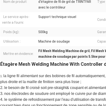
Nom de produit:
d'étagère de fil de gril de TRINTFAR
Type d
avec le contrôleur
Le service après-
Support technique visuel
Condi
vente a fourni:
Poids (kg)::
500kg
Garan
Utilisation ::
Machine de soudage
Capac
Fil Mesh Welding Machine de gril
,
Fil Mesh
Mettre en évidence:
machine de soudage par points 5.5kw pour l
Étagère Mesh Welding Machine With Controller de
la ligne fil alimentant sur des bobines de fil automatiquement, p
1.
plus droite et la maille de finition sera plus lisse ;
2. le besoin de fil croisé soit pre-straight& coupant et alimenta
3.
nos électrodes de soudure ont employé le cuivre pur de dia
4.
le système de refroidissement par l'eau d'utilisation de tran
courant bien dans un fonctionnement de zone sensible ou de l