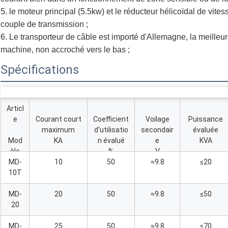
5. le moteur principal (5.5kw) et le réducteur hélicoïdal de vites
couple de transmission ;
6. Le transporteur de câble est importé d'Allemagne, la meilleur
machine, non accroché vers le bas ;
Spécifications
Articl
e
Courant court
Coefficient
Voilage
Puissance
maximum
d'utilisatio
secondair
évaluée
Mod
KA
n évalué
e
KVA
èle
%
V
MD-
10
50
≈9.8
≤20
10T
MD-
20
50
≈9.8
≤50
20
MD-
25
50
≈9.8
≤70