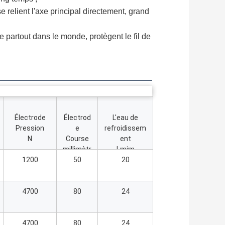
se relient l'axe principal directement, grand
e partout dans le monde, protègent le fil de
Électrode
Électrod
L'eau de
Pression
e
refroidissem
N
Course
ent
millimètr
Lmim
1200
50
e
20
4700
80
24
4700
80
24