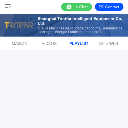
Le Chat
Contact
Shanghai Trintfar Intelligent Equipment Co.,
Ltd.
qualité Machines de soudage par points, Soudeuse de
stockage d'énergie Fabricant From China
MAISON
VIDÉOS
PLAYLIST
SITE WEB