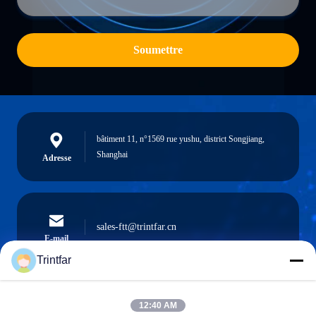
Soumettre
bâtiment 11, n°1569 rue yushu, district Songjiang,
Shanghai
Adresse
sales-ftt@trintfar.cn
E-mail
Trintfar
12:40 AM
0086- 15216883036